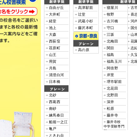
自由が丘
高津駅前
寝屋川
古
大井町
辻堂
牧野
喜
経堂
武蔵小杉
古川橋
河
池上
藤沢本町
守口
国
大森
江坂
山
西荻窪
北梅田
花
荏原町
関目
志
高の原
山王
福島
久
用賀
福島玉川
北
月島
阿倍野
清澄白河
岸里
日本橋
堺市駅前
北花田
北砂
北野田
西葛西
深井
南砂
松原
練馬春日
藤井寺
船堀一之江
藤井寺校
中学受験専門
亀戸
館
ときわ台