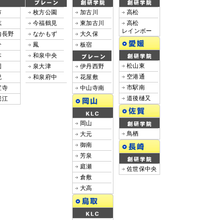
市
枚方公園
加古川
高松
志
今福鶴見
東加古川
高松
レインボー
内長野
なかもず
大久保
分
鳳
板宿
本
和泉中央
松山東
園
泉大津
伊丹西野
空港通
紀
和泉府中
花屋敷
市駅南
宝寺
中山寺南
道後樋又
堀江
岡山
鳥栖
大元
御南
芳泉
庭瀬
佐世保中央
倉敷
大高