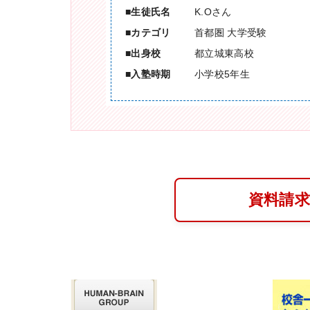
生徒氏名
K.Oさん
カテゴリ
首都圏 大学受験
出身校
都立城東高校
入塾時期
小学校5年生
資料請