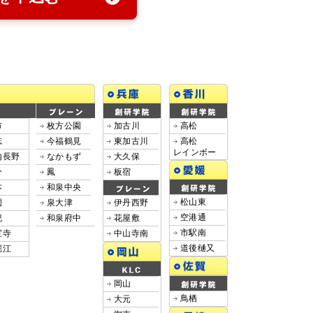
市
枚方公園
加古川
高松
志
今福鶴見
東加古川
高松
レインボー
内長野
なかもず
大久保
分
鳳
板宿
本
和泉中央
松山東
園
泉大津
伊丹西野
空港通
紀
和泉府中
花屋敷
市駅南
宝寺
中山寺南
道後樋又
堀江
岡山
鳥栖
大元