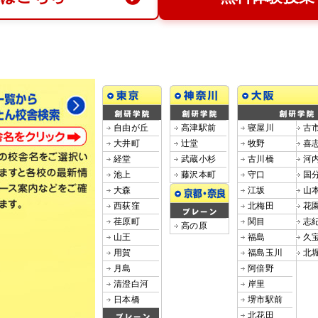
自由が丘
高津駅前
寝屋川
古
大井町
辻堂
牧野
喜
経堂
武蔵小杉
古川橋
河
池上
藤沢本町
守口
国
大森
江坂
山
西荻窪
北梅田
花
荏原町
関目
志
高の原
山王
福島
久
用賀
福島玉川
北
月島
阿倍野
清澄白河
岸里
日本橋
堺市駅前
北花田