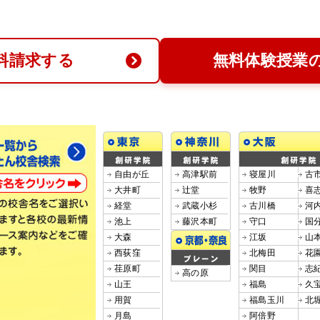
料請求する
無料体験授業
自由が丘
高津駅前
寝屋川
古
大井町
辻堂
牧野
喜
経堂
武蔵小杉
古川橋
河
池上
藤沢本町
守口
国
大森
江坂
山
西荻窪
北梅田
花
荏原町
関目
志
高の原
山王
福島
久
用賀
福島玉川
北
月島
阿倍野