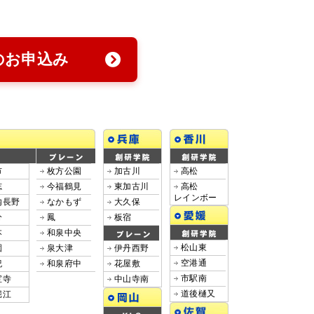
のお申込み
市
枚方公園
加古川
高松
志
今福鶴見
東加古川
高松
レインボー
内長野
なかもず
大久保
分
鳳
板宿
本
和泉中央
松山東
園
泉大津
伊丹西野
空港通
紀
和泉府中
花屋敷
市駅南
宝寺
中山寺南
道後樋又
堀江