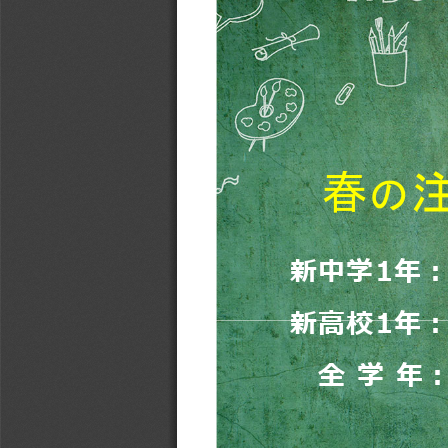
春
の
新中学1年︓
新高校1年︓
全 学 年