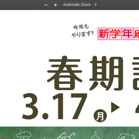
Zoom
Zoom
Out
In
3.17
▶
月