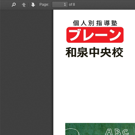
Page:
of 8
Find
Previous
Next
和泉中央校