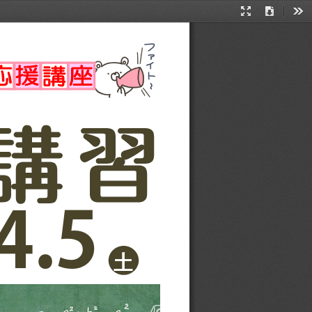
Presentation
Download
Too
Mode
4.5
土