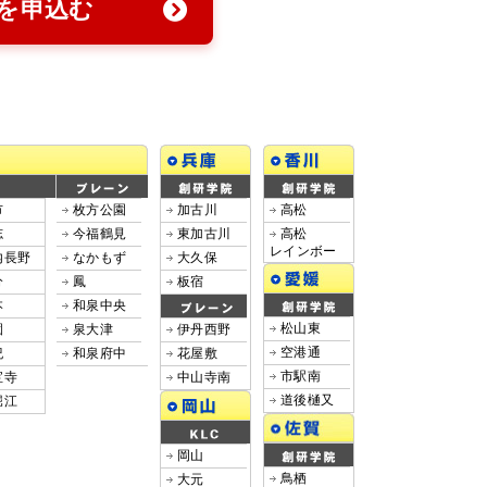
を申込む
市
枚方公園
加古川
高松
志
今福鶴見
東加古川
高松
レインボー
内長野
なかもず
大久保
分
鳳
板宿
本
和泉中央
松山東
園
泉大津
伊丹西野
空港通
紀
和泉府中
花屋敷
市駅南
宝寺
中山寺南
道後樋又
堀江
岡山
鳥栖
大元