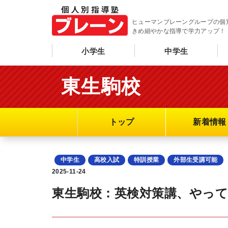
ヒューマンブレーングループの個
きめ細やかな指導で学力アップ！
小学生
中学生
東生駒校
トップ
新着情報
中学生
高校入試
特訓授業
外部生受講可能
2025-11-24
東生駒校：英検対策講、やっ