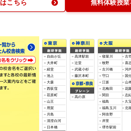
求はこちら
無料体験授業
自由が丘
高津駅前
寝屋川
古
大井町
辻堂
牧野
喜
経堂
武蔵小杉
古川橋
河
池上
藤沢本町
守口
国
大森
江坂
山
西荻窪
北梅田
花
荏原町
関目
志
高の原
山王
福島
久
用賀
福島玉川
北
月島
阿倍野
清澄白河
岸里
日本橋
堺市駅前