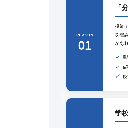
「
授業
を確
REASON
01
があ
単
宿
授
学