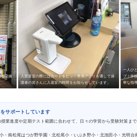
一人ひ
場も完備
入室退室の際にはカードをピッ！専用アプリを通して保
プ！学
護者の皆さんに入退室の時間をお知らせしています。
寧な指
んをサポートしています
の授業進度や定期テスト範囲に合わせて、日々の学習から受験対策まで
小・南松尾はつが野学園・北松尾小・いぶき野小・北池田小・光明台