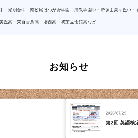
中・光明台中・南松尾はつが野学園・清教学園中・帝塚山泉ヶ丘中・
美丘高・東百舌鳥高・堺西高・初芝立命館高など
お知らせ
2026/07/29
第2回 英語検