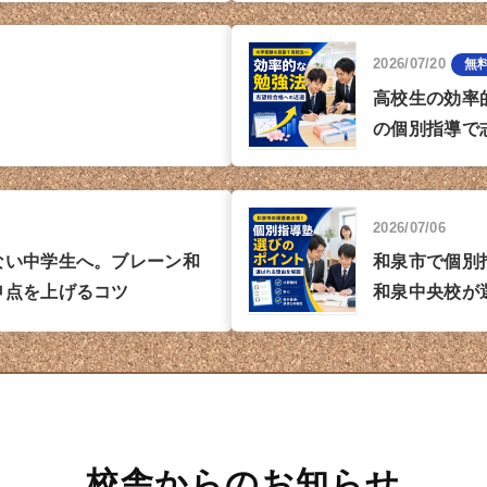
2026/07/20
無
高校生の効率
の個別指導で
2026/07/06
ない中学生へ。ブレーン和
和泉市で個別
申点を上げるコツ
和泉中央校が
校舎からのお知らせ