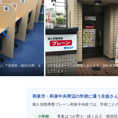
なしで自習室（個別10席）を
入り口はローソンの裏側にあります。自転車置
しています！
和泉市・和泉中央周辺の学校に通う生徒さ
個人別指導塾ブレーン和泉中央校では、学校ごと
青葉はつが野小・緑ヶ丘小・南池田
小学校