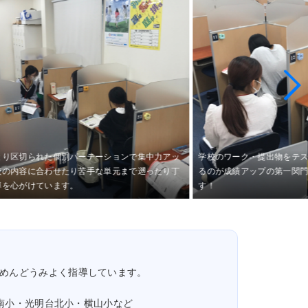
とり区切られた個別パーテーションで集中力アッ
学校のワーク・提出物をテ
校の内容に合わせたり苦手な単元まで遡ったり丁
るのが成績アップの第一関
導を心がけています。
す！
めんどうみよく指導しています。
南小・光明台北小・横山小など