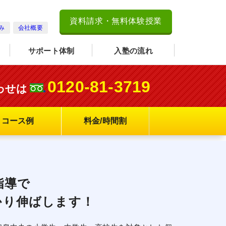
資料請求・無料体験授業
み
会社概要
サポート体制
入塾の流れ
0120-81-3719
わせは
コース例
料金/時間割
指導で
かり伸ばします！