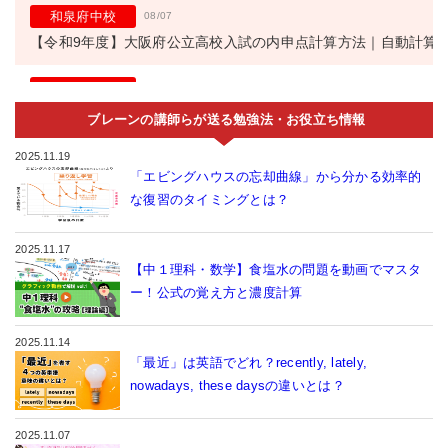
和泉府中校
08/07
【令和9年度】大阪府公立高校入試の内申点計算方法｜自動計算
今福鶴見校
08/07
家で勉強しない小学生へ｜今福鶴見で身につける学習習慣のコツ
ブレーンの講師らが送る勉強法・お役立ち情報
2025.11.19
和泉中央校
08/06
「エビングハウスの忘却曲線」から分かる効率的
お盆休校日のお知らせ
な復習のタイミングとは？
伊丹西野校
08/06
2025.11.17
【外部生歓迎】“解き方のコツ”でスコアアップ！英検対策講座
【中１理科・数学】食塩水の問題を動画でマスタ
ー！公式の覚え方と濃度計算
伊丹西野校
08/06
【現小6対象】小6生はもう“プレ中1生”！新中1ゼミで5教科スタ
2025.11.14
「最近」は英語でどれ？recently, lately,
中山寺南校
08/06
nowadays, these daysの違いとは？
荒牧中・長尾中の中2英語定期テスト対策｜中山寺南校の英語パ
2025.11.07
08/06