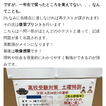
ですが、一年生で習ったところを覚えてない、、、なん
てことも。
(ちなみに合格点に達しなければ再テストが課されます)
その次は
復習プリント
を行います！
こちらは一問一答がほとんどの小テストと違って、記述
問題が多く出題されます。
英数国がメインになります！
最後は
映像授業
です！
理科や社会を視覚的にわかりやすく勉強ができるのが強
みです。