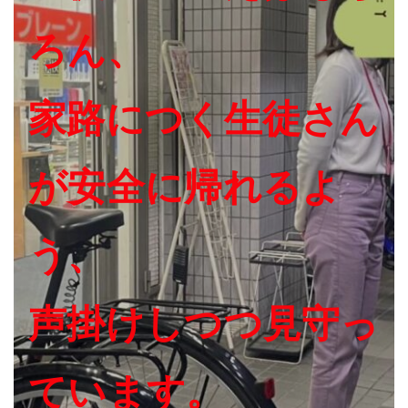
ろん、
家路につく生徒さん
が安全に帰れるよ
う、
声掛けしつつ見守っ
ています。