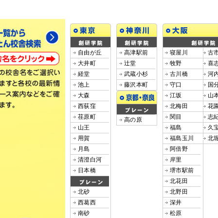
自由が丘
高津駅前
寝屋川
古
大井町
辻堂
牧野
喜
経堂
武蔵小杉
古川橋
河
池上
藤沢本町
守口
国
大森
江坂
山
西荻窪
北梅田
花
荏原町
関目
志
高の原
山王
福島
久
用賀
福島玉川
北
月島
阿倍野
清澄白河
岸里
日本橋
堺市駅前
北花田
北砂
北野田
西葛西
深井
南砂
松原