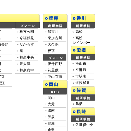
市
枚方公園
加古川
高松
志
今福鶴見
東加古川
高松
レインボー
内長野
なかもず
大久保
分
鳳
板宿
本
和泉中央
松山東
園
泉大津
伊丹西野
空港通
紀
和泉府中
花屋敷
市駅南
宝寺
中山寺南
道後樋又
堀江
岡山
鳥栖
大元
御南
芳泉
庭瀬
佐世保中央
倉敷