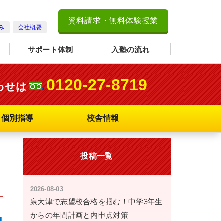
資料請求・無料体験授業
み
会社概要
サポート体制
入塾の流れ
0120-27-8719
わせは
個別指導
校舎情報
投稿一覧
2026-08-03
泉大津で志望校合格を掴む！中学3年生
からの年間計画と内申点対策