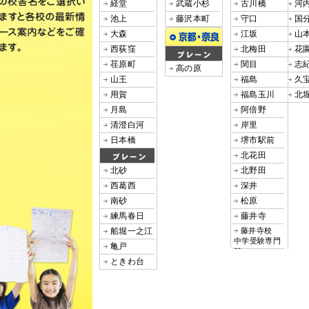
経堂
武蔵小杉
古川橋
河
池上
藤沢本町
守口
国
大森
江坂
山
西荻窪
北梅田
花
荏原町
関目
志
高の原
山王
福島
久
用賀
福島玉川
北
月島
阿倍野
清澄白河
岸里
日本橋
堺市駅前
北花田
北砂
北野田
西葛西
深井
南砂
松原
練馬春日
藤井寺
船堀一之江
藤井寺校
中学受験専門
亀戸
館
ときわ台