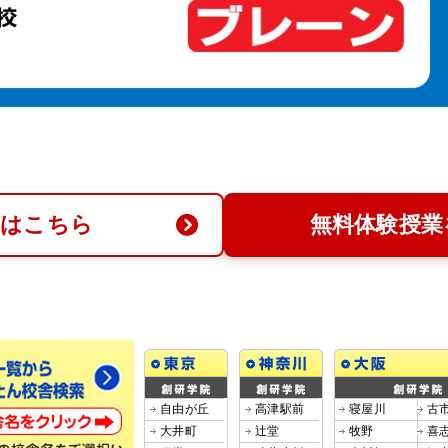
求はこちら
無料体験授業
自由が丘
高津駅前
寝屋川
古
大井町
辻堂
牧野
喜