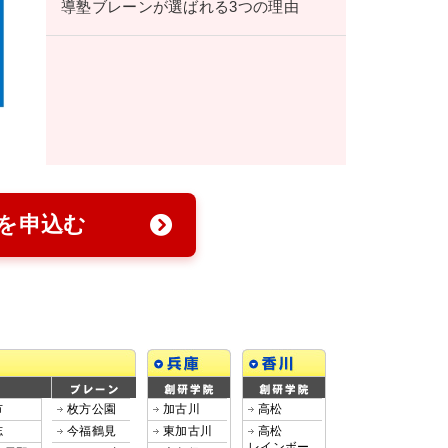
導塾ブレーンが選ばれる3つの理由
を申込む
市
枚方公園
加古川
高松
志
今福鶴見
東加古川
高松
レインボー