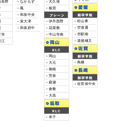
内長野
なかもず
大久保
分
鳳
板宿
本
和泉中央
松山東
園
泉大津
伊丹西野
空港通
紀
和泉府中
花屋敷
市駅南
宝寺
中山寺南
道後樋又
堀江
岡山
鳥栖
大元
御南
芳泉
庭瀬
佐世保中央
倉敷
大高
米子