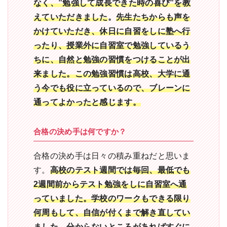
なく、”勉強して成長できた時の喜び”を教
えていただきました
。
先生たちからも声を
かけていただき、休日に自習をしに塾へ行
ったり、授業外に自習室で勉強しているう
ちに、自然と勉強の習慣をつけることが出
来ました。この勉強習慣は高校、大学に通
う今でも役に立っているので、ブレーンに
通ってよかったと感じます。
合格の決め手は何ですか？
合格の決め手は日々の積み重ねだと思いま
す。
高校のテスト週間では毎回、最低でも
2週間前からテスト勉強をしに自習室へ通
っていました。学校のワークもできる限り
何周もして、自信が付くまで解き直してい
ました。分からないところがあればすぐに