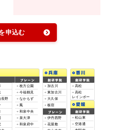
を申込む
市
枚方公園
加古川
高松
志
今福鶴見
東加古川
高松
レインボー
内長野
なかもず
大久保
分
鳳
板宿
本
和泉中央
松山東
園
泉大津
伊丹西野
空港通
紀
和泉府中
花屋敷