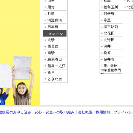
山王
福島
久
用賀
福島玉川
北
月島
阿倍野
清澄白河
岸里
日本橋
堺市駅前
北花田
北砂
北野田
西葛西
深井
南砂
松原
練馬春日
藤井寺
船堀一之江
藤井寺校
中学受験専門
亀戸
館
ときわ台
験授業のお申し込み
安心・安全への取り組み
会社概要
採用情報
プライバシ