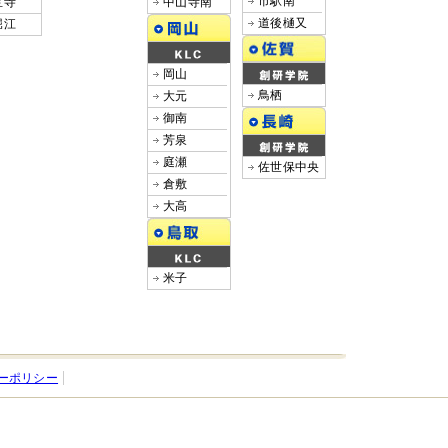
市駅南
宝寺
中山寺南
道後樋又
堀江
岡山
鳥栖
大元
御南
芳泉
庭瀬
佐世保中央
倉敷
大高
米子
ーポリシー