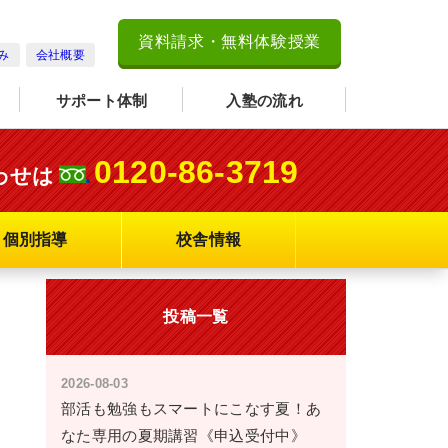
資料請求・無料体験授業
み
会社概要
サポート体制
入塾の流れ
0120-86-3719
わせは
個別指導
校舎情報
投稿一覧
2026-08-03
部活も勉強もスマートにこなす夏！あ
なた専用の夏期講習《申込受付中》