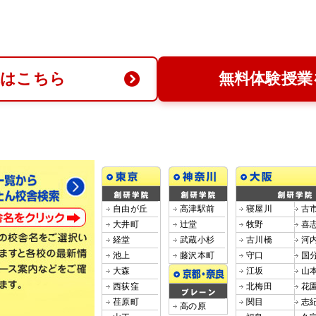
求はこちら
無料体験授業
自由が丘
高津駅前
寝屋川
古
大井町
辻堂
牧野
喜
経堂
武蔵小杉
古川橋
河
池上
藤沢本町
守口
国
大森
江坂
山
西荻窪
北梅田
花
荏原町
関目
志
高の原