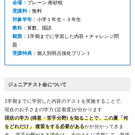
会場：
ブレーン 南砂校
受講料：
無料
対象学年：
小学１年生～３年生
教科：
算数、国語
範囲：
1学期までに学習した内容 + チャレンジ問
題
受講特典：
個人別弱点強化プリント
ジュニアテスト会について
1学期までに学習した内容のテストを実施することで、
現在のお子さまの学力 (定着度)が分かります
現状の学力 (得意・苦手分野) を知ることで、この夏「何
をどれだけ」 復習をする必要がある
かが分かってきま
す。 苦手分野がある場合は、 今のうちに克服して、新学