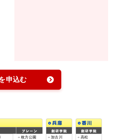
を申込む
市
枚方公園
加古川
高松