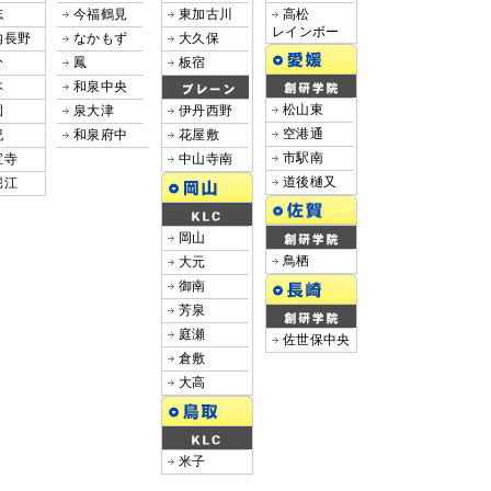
志
今福鶴見
東加古川
高松
レインボー
内長野
なかもず
大久保
分
鳳
板宿
本
和泉中央
松山東
園
泉大津
伊丹西野
空港通
紀
和泉府中
花屋敷
市駅南
宝寺
中山寺南
道後樋又
堀江
岡山
鳥栖
大元
御南
芳泉
庭瀬
佐世保中央
倉敷
大高
米子