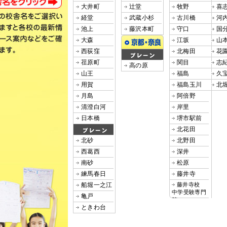
大井町
辻堂
牧野
喜
経堂
武蔵小杉
古川橋
河
池上
藤沢本町
守口
国
大森
江坂
山
西荻窪
北梅田
花
荏原町
関目
志
高の原
山王
福島
久
用賀
福島玉川
北
月島
阿倍野
清澄白河
岸里
日本橋
堺市駅前
北花田
北砂
北野田
西葛西
深井
南砂
松原
練馬春日
藤井寺
船堀一之江
藤井寺校
中学受験専門
亀戸
館
ときわ台