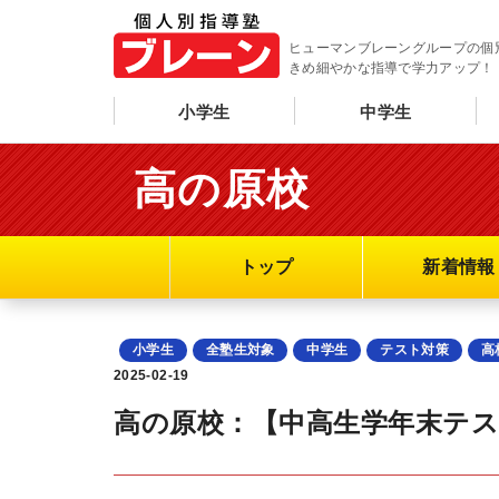
ヒューマンブレーングループの個
きめ細やかな指導で学力アップ！
小学生
中学生
高の原校
トップ
新着情報
小学生
全塾生対象
中学生
テスト対策
高
2025-02-19
高の原校：【中高生学年末テス