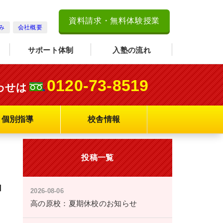
資料請求・無料体験授業
み
会社概要
サポート体制
入塾の流れ
0120-73-8519
わせは
個別指導
校舎情報
投稿一覧
申
2026-08-06
高の原校：夏期休校のお知らせ