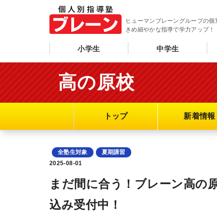
ヒューマンブレーングループの個
きめ細やかな指導で学力アップ！
小学生
中学生
高の原校
トップ
新着情報
全塾生対象
夏期講習
2025-08-01
まだ間に合う！ブレーン高の
込み受付中！