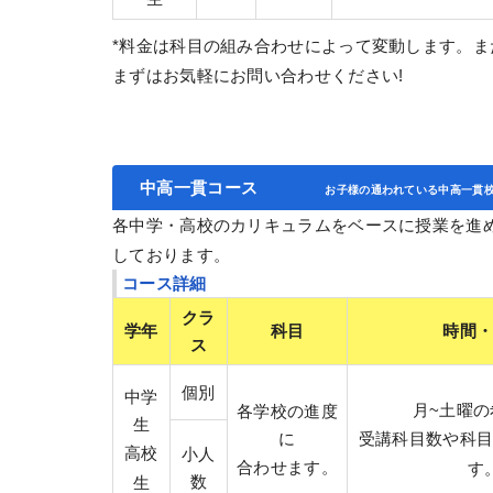
*料金は科目の組み合わせによって変動します。
まずはお気軽にお問い合わせください!
中高一貫コース
お子様の通われている中高一貫
各中学・高校のカリキュラムをベースに授業を進
しております。
コース詳細
クラ
学年
科目
時間
ス
個別
中学
月~土曜の
各学校の進度
生
に
受講科目数や科
高校
小人
合わせます。
す
数
生