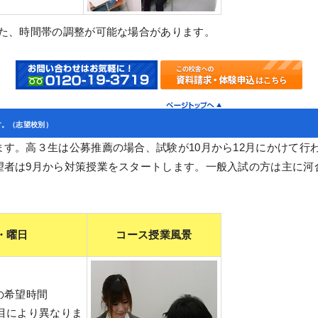
また、時間帯の調整が可能な場合があります。
す。（志望校別）
す。高３生は公募推薦の場合、試験が10月から12月にかけて行
望者は9月から対策授業をスタートします。一般入試の方は主に河
。
・曜日
コース授業風景
の希望時間
目により異なりま