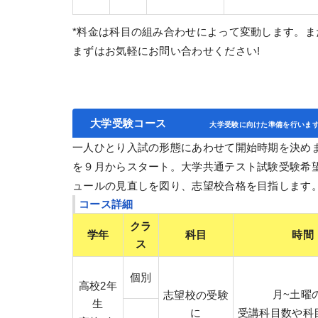
*料金は科目の組み合わせによって変動します。
まずはお気軽にお問い合わせください!
大学受験コース
大学受験に向けた準備を行いま
一人ひとり入試の形態にあわせて開始時期を決めま
を９月からスタート。大学共通テスト試験受験希
ュールの見直しを図り、志望校合格を目指します
コース詳細
クラ
学年
科目
時間
ス
個別
高校2年
月~土曜
志望校の受験
生
に
受講科目数や科