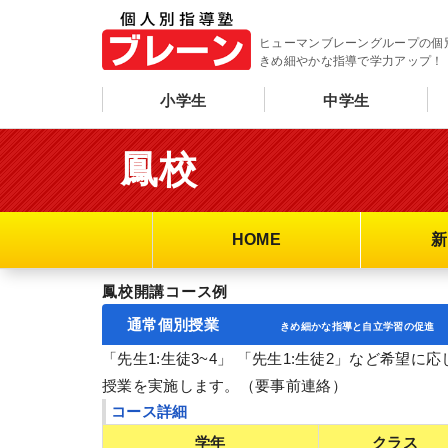
ヒューマンブレーングループの個
きめ細やかな指導で学力アップ！
小学生
中学生
鳳校
HOME
新
鳳校開講コース例
通常個別授業
きめ細かな指導と自立学習の促進
「先生1:生徒3~4」 「先生1:生徒2」など希望
授業を実施します。（要事前連絡）
コース詳細
学年
クラス