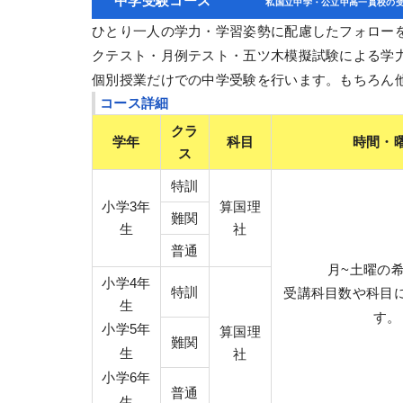
中学受験コース
私国立中学・公立中高一貫校の
ひとり一人の学力・学習姿勢に配慮したフォロー
クテスト・月例テスト・五ツ木模擬試験による学
個別授業だけでの中学受験を行います。もちろん
コース詳細
クラ
学年
科目
時間・
ス
特訓
小学3年
算国理
難関
生
社
普通
月~土曜の
小学4年
特訓
受講科目数や科目
生
す。
小学5年
算国理
難関
生
社
小学6年
普通
生