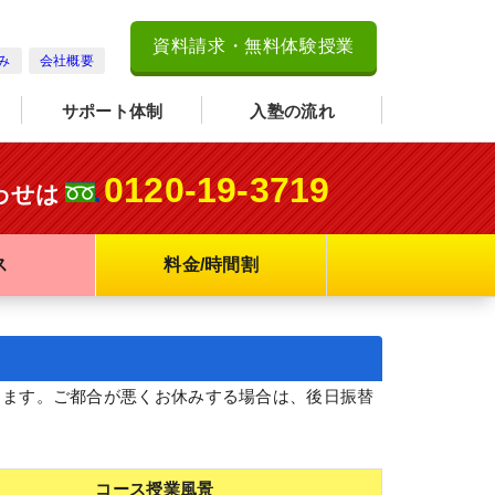
資料請求・無料体験授業
み
会社概要
サポート体制
入塾の流れ
0120-19-3719
わせは
ス
料金/時間割
いたします。ご都合が悪くお休みする場合は、後日振替
コース授業風景