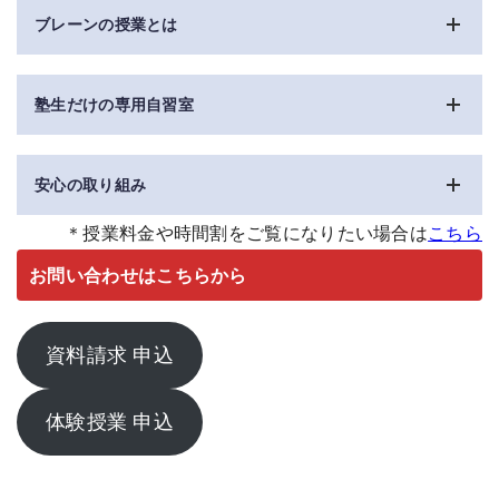
ブレーンの授業とは
・
選べる授業スタイル
塾生だけの専用自習室
先生1人に対して、生徒3～4人に指導する授業スタイルを
ベースにしております。
もっと集中して学習したい、学習効
・
専用自習室は予約不要で使い放題！
率を上げたいなど、
先生1：生徒1もしくは、先生1：生徒2
な
安心の取り組み
一人ひとり区切られたスペースで集中して学習に取り組め
どの授業スタイルが選べます。
ます。
・
選べる科目
＊授業料金や時間割をご覧になりたい場合は
こちら
・
振替授業
ブレーンで受講したい科目を1科目から選択できます。
小学生から高校生まで、ブレーンや学校の宿題をすること
追加
お問い合わせはこちらから
急な体調不良、忌引きなどで欠席した授業を、別日に振り
や変更などは都度受け付けております
に使ってもらっています。
。
替えることができます。
・
選べる曜日、時間
分からない問題はブレーンの先生たちに質問してくださ
・
入退室通知システム
毎週決まった曜日、時間で通塾していただき授業を行いま
い
。
資料請求 申込
お子さまの入室、退室時には保護者の方のスマートフォン
す。部活や習いごとの予定に合わせてお選びください。
へ通知をお送りします。
・
授業時間は80分
・
塾と家庭のコミュニケーションアプリ
1コマ80分間で1科目、集中して取り組みます
。あなただけ
体験授業 申込
ご家庭でのちょっとした疑問や相談したいことなどがあり
の解説・演習・確認サイクルで理解を深め、知識の定着を促
ましたら、アプリでのやりとりも可能です。欠席連絡などに
します。
もご利用いただけます。
小学校低学年のお子さまは、ライトコース60分を選ぶこと