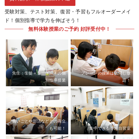
受験対策、テスト対策、復習・予習もフルオーダーメイ
ド！個別指導で学力を伸ばそう！
無料体験授業のご予約 好評受付中！
先生：生徒＝１：３～４の個
ブレーンの授業は質問し放
別指導授業
題！
習いごとや部活などとの両立
も可能！
集中できる専用自習室