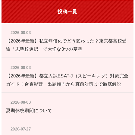
もできます。
投稿一覧
・
予習も復習もカスタム自由
苦手な科目は前学年の復習から、得意な科目はどんどん先
取りを！
2026-08-03
生徒一人ひとりの目的に合わせ、臨機応変に授業カリキュ
【2026年最新】私立無償化でどう変わった？東京都高校受
ラムを決めていきます。
験「志望校選択」で大切な3つの基準
・
確認テストで授業の振り返りを
授業の最後、もしくは次回授業の始めに確認テストを行い
ます。理解が不十分な場合は、
居残り補習
を実施することが
2026-08-03
あります。
【2026年最新】都立入試ESAT-J（スピーキング）対策完全
ガイド！合否影響・出題傾向から直前対策まで徹底解説
2026-08-03
夏期休校期間について
2026-07-27