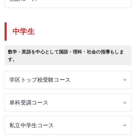
的にくり返します。
小学生のうちに中1の冬休みまでの内容を完全に習得。これ
が、中学入学後、英語を得意科目にする秘訣です。
中学生
数学・英語を中心として国語・理科・社会の指導もしま
す。
学区トップ校受験コース
学校の授業が比較的やさしく感じるトップクラスの生徒が
単科受講コース
対象。中3の10月末に全課程を終了し、受験に備えます。
11月から総復習と入試問題の演習、解説を中心に指導し合
格に備えます。
苦手科目の理科だけを強化したい、数学だけもっと得意に
私立中学生コース
したいなど、科目を絞って受講できます。