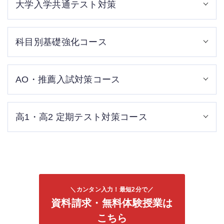
大学入学共通テスト対策
高めます。
ラムを組み、基本段階から入試レベルまで無理なく、効率
的に指導します。
また、傾向別、分野別の演習も豊富に取り入れ、実戦力を
このコースでは、共通テスト対策に的を絞り、過去の試験
科目別基礎強化コース
高めます。
問題や課題の演習を徹底して行います。
それにより科目毎の出題パターンを把握し、弱点を強化す
ることで、得点力を大幅にアップします。
苦手な科目のみに絞って教科書レベルの基本から徹底した
AO・推薦入試対策コース
い方のコースです。
現在、数学・英語・生物・古文・化学が単科受講者の多い
ベスト5です。
推薦入試では基礎力が問われます。
高1・高2 定期テスト対策コース
高校の教科書レベルの内容を確実にマスターしているかど
うかが入試突破の決め手です。
例えば英語では基本的な文法・語い・文の構造について整
たとえば数Ⅰの三角比と数Bのベクトルが苦手なのでわかり
理し、解説と演習で確実な理解と定着を図ります。
やすく教えて欲しい、
また、過去の入試問題演習を通じて実戦力を高めます。
物理の電流や生物の遺伝をわかるようにしたい。etc.
弱点分野(苦手ジャンル)に絞って徹底的に学習するコースで
＼カンタン入力！最短2分で／
す。
資料請求・無料体験授業は
各高校別に定期テストの点数アップを目標にします。
こちら