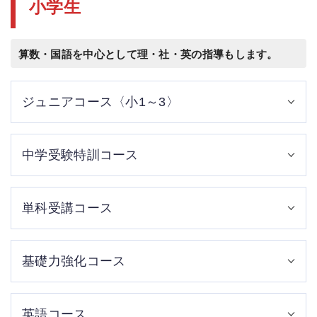
小学生
算数・国語を中心として理・社・英の指導もします。
ジュニアコース〈小1～3〉
小学校低学年では「わかる楽しさ」が大切です。ジュニア
中学受験特訓コース
コースでは、楽しく学びながら小学校高学年へと伸びる学
力の土台をつくります。
受験科目すべてを週2回～週4回学習。合格することを第一
単科受講コース
に、重点分野を中心に70点合格主義で指導します。
苦手科目の理科だけを強化したい、算数だけもっと得意に
基礎力強化コース
したいなど、科目を絞って受講できます。
教科書レベルの内容を定着させることを目標に基本を徹底
英語コース