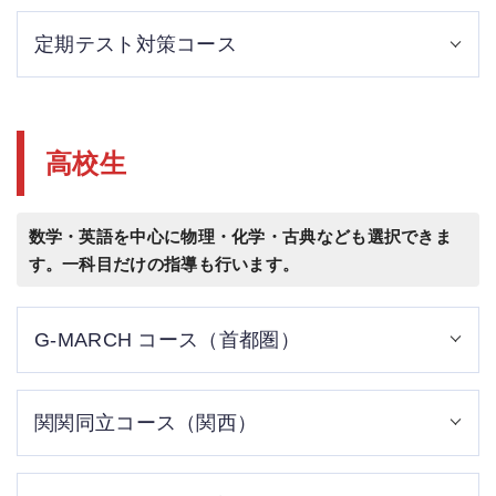
中・高一貫の私立生が対象のコース。私立中学それぞれの
定期テスト対策コース
教科書（プログレス・ニュートレジャー・体系数学など）
に合わせ、
生徒オリジナルのカリキュラムで成績アップ、大学受験を
定期テスト（中間・期末テスト）の点数アップを目標にし
目指します。
たコースです。
高校生
１年間の学習内容を整理し、テストで出題されるポイント
に絞って学習します。
テスト前には対策プリントや過去問を徹底的に演習させま
数学・英語を中心に物理・化学・古典なども選択できま
す。
す。一科目だけの指導も行います。
G-MARCH コース（首都圏）
このコースでは、G-MARCHにターゲットを絞ったカリキュ
関関同立コース（関西）
ラムを組み、基本段階から入試レベルまで無理なく、効率
的に指導します。
また、傾向別、分野別の演習も豊富に取り入れ、実戦力を
このコースでは、関関同立にターゲットを絞ったカリキュ