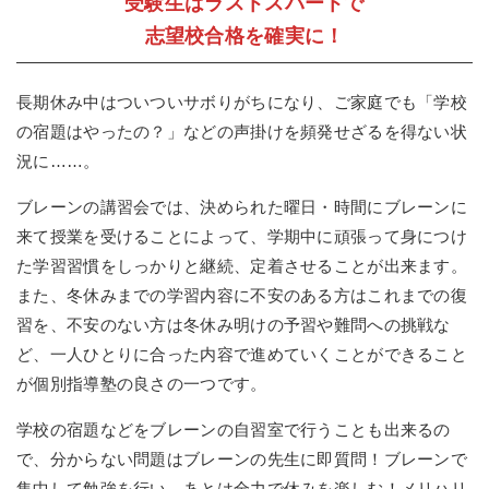
受験生はラストスパートで
志望校合格を確実に！
長期休み中はついついサボりがちになり、ご家庭でも「学校
の宿題はやったの？」などの声掛けを頻発せざるを得ない状
況に……。
ブレーンの講習会では、決められた曜日・時間にブレーンに
来て授業を受けることによって、学期中に頑張って身につけ
た学習習慣をしっかりと継続、定着させることが出来ます。
また、冬休みまでの学習内容に不安のある方はこれまでの復
習を、不安のない方は冬休み明けの予習や難問への挑戦な
ど、一人ひとりに合った内容で進めていくことができること
が個別指導塾の良さの一つです。
学校の宿題などをブレーンの自習室で行うことも出来るの
で、分からない問題はブレーンの先生に即質問！ブレーンで
集中して勉強を行い、あとは全力で休みを楽しむ！メリハリ