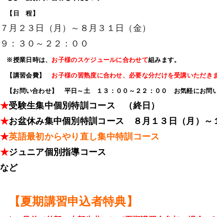
【日 程】
７月２３日（月）～８月３１日（金）
９：３０～２２：００
※授業日時は、
お子様のスケジュールに合わせて
組みます。
【講習会費】
お子様の習熟度に合わせ、必要な分だけを受
講
いただき
【お問い合わせ】 平日～土 １３：００～２２：００
お気軽にお問い
★
受験生集中個別特訓コース （終日）
★
お盆休み集中個別特訓コース ８月１３日（月）～
★
英語最初からやり直し集中特訓コース
★
ジュニア個別指導コース
など
【夏期講習申込者特典】