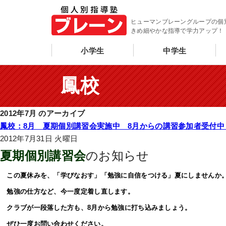
ヒューマンブレーングループの個
きめ細やかな指導で学力アップ！
小学生
中学生
鳳校
2012年7月 のアーカイブ
鳳校：8月 夏期個別講習会実施中 8月からの講習参加者受付中
2012年7月31日 火曜日
夏期個別講習会
のお知らせ
この夏休みを、「学びなおす」「勉強に自信をつける」夏にしませんか
勉強の仕方など、今一度定着し直します。
クラブが一段落した方も、8月から勉強に打ち込みましょう。
ぜひ一度お問い合わせください。