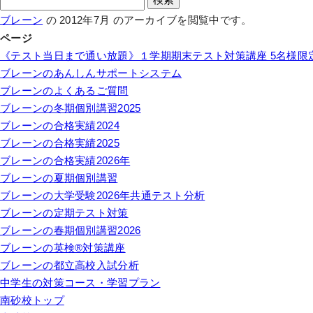
索:
ブレーン
の 2012年7月 のアーカイブを閲覧中です。
ページ
《テスト当日まで通い放題》１学期期末テスト対策講座 5名様限
ブレーンのあんしんサポートシステム
ブレーンのよくあるご質問
ブレーンの冬期個別講習2025
ブレーンの合格実績2024
ブレーンの合格実績2025
ブレーンの合格実績2026年
ブレーンの夏期個別講習
ブレーンの大学受験2026年共通テスト分析
ブレーンの定期テスト対策
ブレーンの春期個別講習2026
ブレーンの英検®対策講座
ブレーンの都立高校入試分析
中学生の対策コース・学習プラン
南砂校トップ