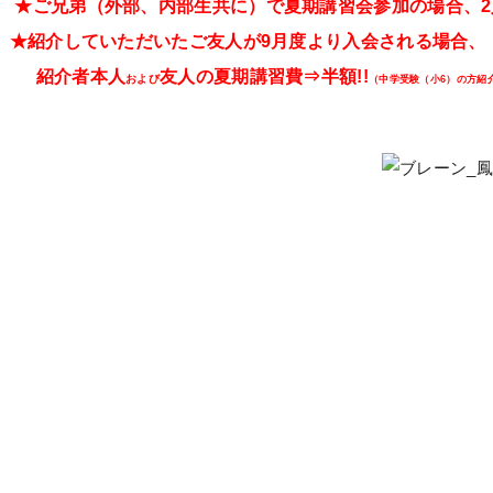
★ご兄弟（外部、内部生共に）で夏期講習会参加の場合、2
★紹介していただいたご友人が9月度より入会される場合、
紹介者本人
友人の夏期講習費⇒半額!!
および
（中学受験（小6）の方紹