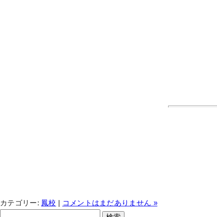
カテゴリー:
鳳校
|
コメントはまだありません »
検