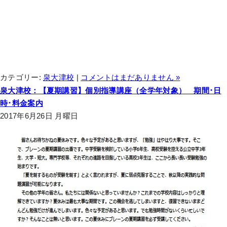
カテゴリー:
泉大津校
|
コメントはまだありません »
泉大津校：【夏期講習】個別指導講座（全学年対象） 期間･日
時･料金案内
2017年6月26日 月曜日