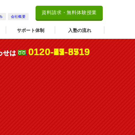
資料請求・無料体験授業
み
会社概要
サポート体制
入塾の流れ
0120-27-8719
0120-07-5519
0120-19-3719
0120-81-3719
0120-81-3719
0120-73-8519
わせは
わせは
わせは
わせは
わせは
わせは