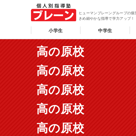
ヒューマンブレーングループの個
きめ細やかな指導で学力アップ！
小学生
中学生
高の原校
高の原校
高の原校
高の原校
高の原校