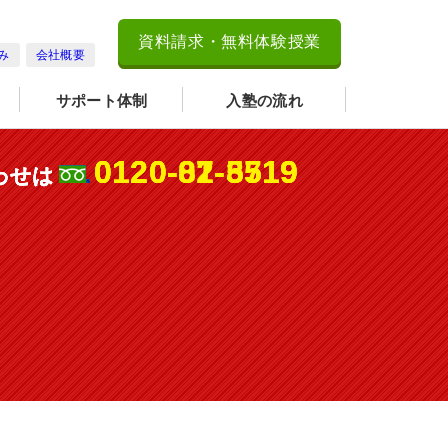
資料請求・無料体験授業
み
会社概要
サポート体制
入塾の流れ
0120-07-5519
0120-07-5519
0120-82-3719
0120-81-8519
わせは
わせは
わせは
わせは